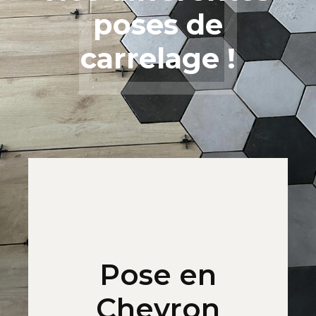
poses de
carrelage !
Pose en
Chevron